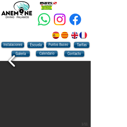
Instalaciones
Puntos Buceo
Escuela
Tarifas
Calendario
Galería
Contacto
1/11