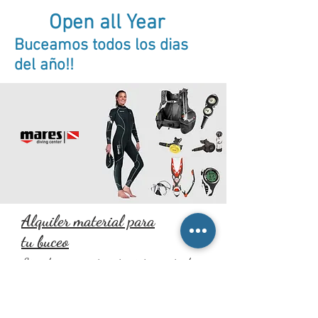
Open all Year
Buceamos todos los dias
del año!!
Alquiler material para
tu buceo
Si no dispones o no te apetece ir transportando
todo tu material de buceo, te brindamos la
opción
de alquilar con nosotros todos tus accesorios
para disfrutar de una
inmersión
segura y
divertida.