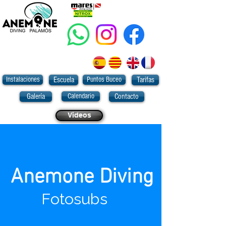
Instalaciones
Puntos Buceo
Escuela
Tarifas
Calendario
Galería
Contacto
Videos
Anemone Diving
Fotosubs