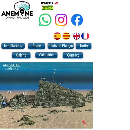
Installations
Points de Plongée
École
Tarifs
Calendrier
Galerie
Contact