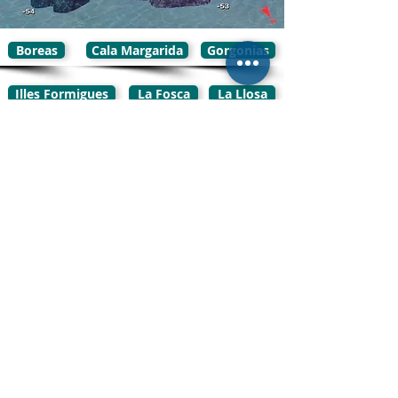
Boreas
Cala Margarida
Gorgonias
Illes Formigues
La Fosca
La Llosa
La Roja
Ullastres I, II y III
info@anemonedivi
ng.com
© 2018 by P.Rovira